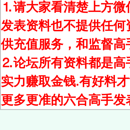
⒈请大家看清楚上方微
发表资料也不提供任何
供充值服务，和监督高
⒉论坛所有资料都是高
实力赚取金钱.有好料才
更多更准的六合高手发