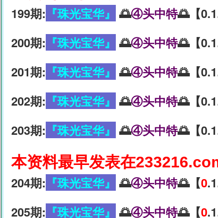
199期:
『珠光宝华』
🌅
④头中特
🌅【0.1
200期:
『珠光宝华』
🌅
④头中特
🌅【0.1
201期:
『珠光宝华』
🌅
④头中特
🌅【0.1
202期:
『珠光宝华』
🌅
④头中特
🌅【0.1
203期:
『珠光宝华』
🌅
④头中特
🌅【0.1
本资料最早发表在233216.co
204期:
『珠光宝华』
🌅
④头中特
🌅【
0
.
205期:
『珠光宝华』
🌅
④头中特
🌅【
0
.